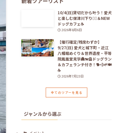
新着ツアーリスト
10/4(日)貸切だから叶う！愛犬
と楽しむ保津川下り🚣‍♀️＆NEW
ドッグカフェ☕️
2026年8月6日
【催行確定/残席わずか】
9/27(日) 愛犬と城下町・近江
八幡堀めぐり＆世界遺産・平等
院鳳凰堂見学🏯🐕‍🦺ドッグラン
＆カフェランチ付き！🐕💨🌱🍽️
☕️
2026年7月23日
全てのツアーを見る
ジャンルから選ぶ
イベント