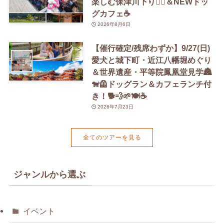
楽しむ保津川下り🚣‍♀️＆NEWドッ
グカフェ☕️
2026年8月6日
【催行確定/残席わずか】9/27(日)
愛犬と城下町・近江八幡堀めぐり
＆世界遺産・平等院鳳凰堂見学🏯
🐕‍🦺ドッグラン＆カフェランチ付
き！🐕💨🌱🍽️☕️
2026年7月23日
全てのツアーを見る
ジャンルから選ぶ
イベント