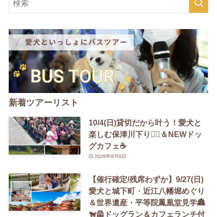
新着ツアーリスト
10/4(日)貸切だから叶う！愛犬と
楽しむ保津川下り🚣‍♀️＆NEWドッ
グカフェ☕️
2026年8月6日
【催行確定/残席わずか】9/27(日)
愛犬と城下町・近江八幡堀めぐり
＆世界遺産・平等院鳳凰堂見学🏯
🐕‍🦺ドッグラン＆カフェランチ付