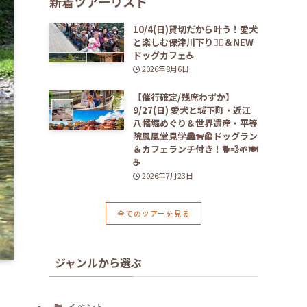
新着ツアーリスト
10/4(日)貸切だから叶う！愛犬
と楽しむ保津川下り🚣‍♀️＆NEW
ドッグカフェ☕️
2026年8月6日
【催行確定/残席わずか】
9/27(日) 愛犬と城下町・近江
八幡堀めぐり＆世界遺産・平等
院鳳凰堂見学🏯🐕‍🦺ドッグラン
＆カフェランチ付き！🐕💨🌱🍽️
☕️
2026年7月23日
全てのツアーを見る
ジャンルから選ぶ
イベント