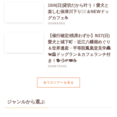
10/4(日)貸切だから叶う！愛犬と
楽しむ保津川下り🚣‍♀️＆NEWドッ
グカフェ☕️
2026年8月6日
【催行確定/残席わずか】9/27(日)
愛犬と城下町・近江八幡堀めぐり
＆世界遺産・平等院鳳凰堂見学🏯
🐕‍🦺ドッグラン＆カフェランチ付
き！🐕💨🌱🍽️☕️
2026年7月23日
全てのツアーを見る
ジャンルから選ぶ