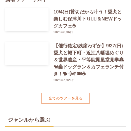
10/4(日)貸切だから叶う！愛犬と
楽しむ保津川下り🚣‍♀️＆NEWドッ
グカフェ☕️
2026年8月6日
【催行確定/残席わずか】9/27(日)
愛犬と城下町・近江八幡堀めぐり
＆世界遺産・平等院鳳凰堂見学🏯
🐕‍🦺ドッグラン＆カフェランチ付
き！🐕💨🌱🍽️☕️
2026年7月23日
全てのツアーを見る
ジャンルから選ぶ