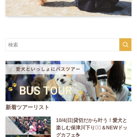
新着ツアーリスト
10/4(日)貸切だから叶う！愛犬と
楽しむ保津川下り🚣‍♀️＆NEWドッ
グカフェ☕️