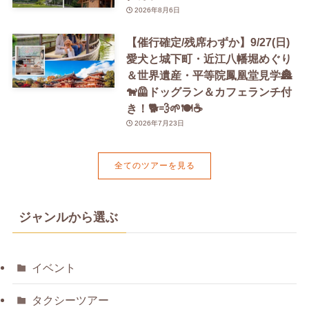
2026年8月6日
【催行確定/残席わずか】9/27(日)
愛犬と城下町・近江八幡堀めぐり
＆世界遺産・平等院鳳凰堂見学🏯
🐕‍🦺ドッグラン＆カフェランチ付
き！🐕💨🌱🍽️☕️
2026年7月23日
全てのツアーを見る
ジャンルから選ぶ
イベント
タクシーツアー