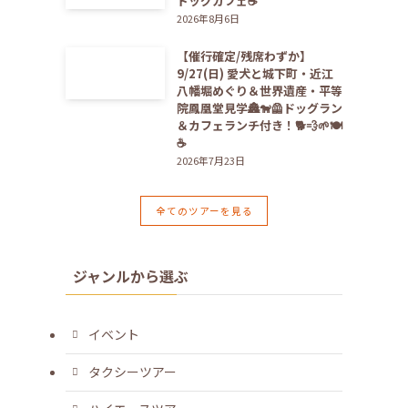
ドッグカフェ☕️
2026年8月6日
【催行確定/残席わずか】
9/27(日) 愛犬と城下町・近江
八幡堀めぐり＆世界遺産・平等
院鳳凰堂見学🏯🐕‍🦺ドッグラン
＆カフェランチ付き！🐕💨🌱🍽️
☕️
2026年7月23日
全てのツアーを見る
ジャンルから選ぶ
イベント
タクシーツアー