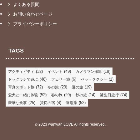
よくある質問
お問い合わせページ
プライバシーポリシー
TAGS
(32)
(49)
(18)
アクティビティ
イベント
カメラマン撮影
(48)
(6)
(1)
ドッグランで遊ぶ
フェリー旅
ペットタクシー
(72)
(23)
(19)
写真スポット旅
冬の旅
夏の旅
(52)
(20)
(14)
(74)
愛犬と一緒に体験
春の旅
秋の旅
誕生日旅行
(25)
(4)
(52)
豪華な食事
貸切の宿
近場旅
©
2023 wanwan.LOVE All rights reserved.