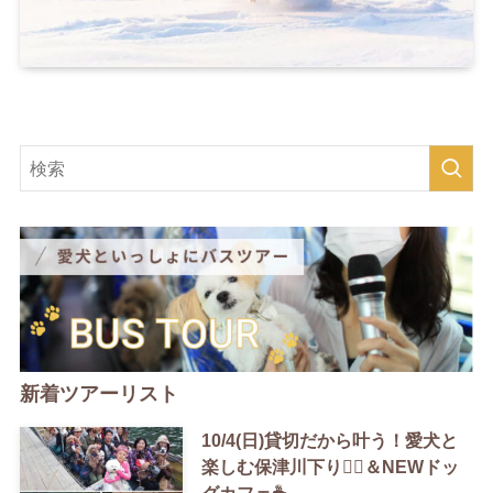
新着ツアーリスト
10/4(日)貸切だから叶う！愛犬と
楽しむ保津川下り🚣‍♀️＆NEWドッ