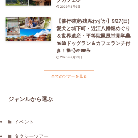
グカフェ☕️
2026年8月6日
【催行確定/残席わずか】9/27(日)
愛犬と城下町・近江八幡堀めぐり
＆世界遺産・平等院鳳凰堂見学🏯
🐕‍🦺ドッグラン＆カフェランチ付
き！🐕💨🌱🍽️☕️
2026年7月23日
全てのツアーを見る
ジャンルから選ぶ
イベント
タクシーツアー