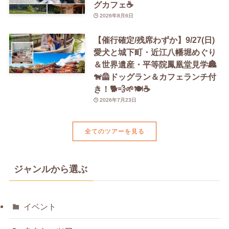
グカフェ☕️
2026年8月6日
【催行確定/残席わずか】9/27(日)
愛犬と城下町・近江八幡堀めぐり
＆世界遺産・平等院鳳凰堂見学🏯
🐕‍🦺ドッグラン＆カフェランチ付
き！🐕💨🌱🍽️☕️
2026年7月23日
全てのツアーを見る
ジャンルから選ぶ
イベント