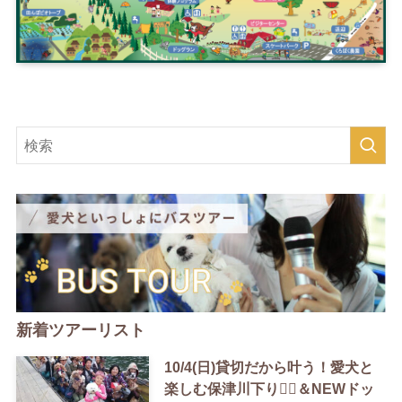
新着ツアーリスト
10/4(日)貸切だから叶う！愛犬と
楽しむ保津川下り🚣‍♀️＆NEWドッ