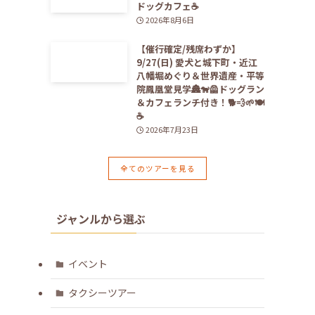
ドッグカフェ☕️
2026年8月6日
【催行確定/残席わずか】
9/27(日) 愛犬と城下町・近江
八幡堀めぐり＆世界遺産・平等
院鳳凰堂見学🏯🐕‍🦺ドッグラン
＆カフェランチ付き！🐕💨🌱🍽️
☕️
2026年7月23日
全てのツアーを見る
ジャンルから選ぶ
イベント
タクシーツアー