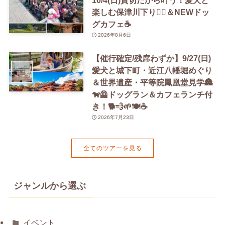
楽しむ保津川下り🚣‍♀️＆NEWドッ
グカフェ☕️
2026年8月6日
【催行確定/残席わずか】9/27(日)
愛犬と城下町・近江八幡堀めぐり
＆世界遺産・平等院鳳凰堂見学🏯
🐕‍🦺ドッグラン＆カフェランチ付
き！🐕💨🌱🍽️☕️
2026年7月23日
全てのツアーを見る
ジャンルから選ぶ
イベント