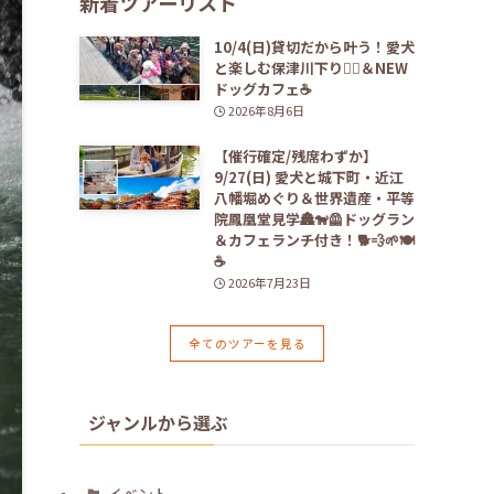
新着ツアーリスト
10/4(日)貸切だから叶う！愛犬
と楽しむ保津川下り🚣‍♀️＆NEW
ドッグカフェ☕️
2026年8月6日
【催行確定/残席わずか】
9/27(日) 愛犬と城下町・近江
八幡堀めぐり＆世界遺産・平等
院鳳凰堂見学🏯🐕‍🦺ドッグラン
＆カフェランチ付き！🐕💨🌱🍽️
☕️
2026年7月23日
全てのツアーを見る
ジャンルから選ぶ
イベント