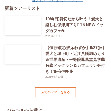
新着ツアーリスト
10/4(日)貸切だから叶う！愛犬と
楽しむ保津川下り🚣‍♀️＆NEWドッ
グカフェ☕️
2026年8月6日
【催行確定/残席わずか】9/27(日)
愛犬と城下町・近江八幡堀めぐり
＆世界遺産・平等院鳳凰堂見学🏯
🐕‍🦺ドッグラン＆カフェランチ付
き！🐕💨🌱🍽️☕️
2026年7月23日
全てのツアーを見る
ジャンルから選ぶ