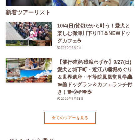
新着ツアーリスト
10/4(日)貸切だから叶う！愛犬と
楽しむ保津川下り🚣‍♀️＆NEWドッ
グカフェ☕️
2026年8月6日
【催行確定/残席わずか】9/27(日)
愛犬と城下町・近江八幡堀めぐり
＆世界遺産・平等院鳳凰堂見学🏯
🐕‍🦺ドッグラン＆カフェランチ付
き！🐕💨🌱🍽️☕️
2026年7月23日
全てのツアーを見る