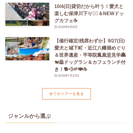
10/4(日)貸切だから叶う！愛犬と
楽しむ保津川下り🚣‍♀️＆NEWドッ
グカフェ☕️
2026年8月6日
【催行確定/残席わずか】9/27(日)
愛犬と城下町・近江八幡堀めぐり
＆世界遺産・平等院鳳凰堂見学🏯
🐕‍🦺ドッグラン＆カフェランチ付
き！🐕💨🌱🍽️☕️
2026年7月23日
全てのツアーを見る
ジャンルから選ぶ