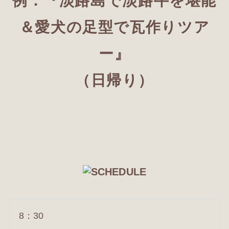
例：『淡路島で淡路牛を堪能
＆愛犬の足型で瓦作りツア
ー』
（日帰り）
8：30