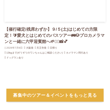
【催行確定/残席わずか】９/５(土)はじめての方限
定！🔰愛犬とはじめてのバスツアー🚌🐶プロカメラマ
ンと一緒に六甲迎賓館へ🌱👨‍⚕️📸💕
2026年7月9日
大阪発
天王寺発
日帰り
13kgまで(ギリギリのワンちゃんはご相談ください)
カメラマン同行あり
ドッグランあり
募集中のツアー＆イベントをもっと見る