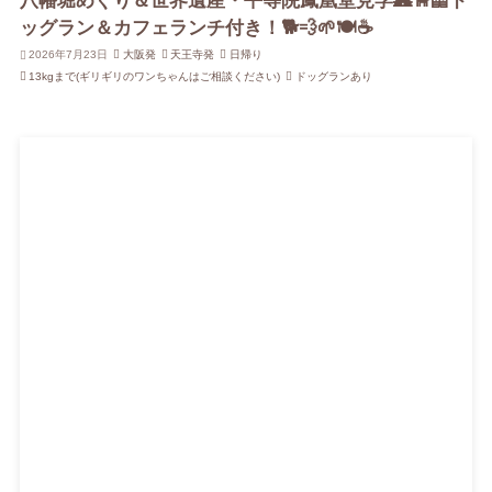
八幡堀めぐり＆世界遺産・平等院鳳凰堂見学🏯🐕‍🦺ド
ッグラン＆カフェランチ付き！🐕💨🌱🍽️☕️
2026年7月23日
大阪発
天王寺発
日帰り
13kgまで(ギリギリのワンちゃんはご相談ください)
ドッグランあり