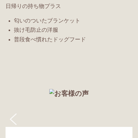
日帰りの持ち物プラス
匂いのついたブランケット
抜け毛防止の洋服
普段食べ慣れたドッグフード
Slide
Slide
Slide
Slide
Slide
Slide
Slide
Slide
Slide
Slide
Slide
Slide
Slide
Slide
Slide
Slide