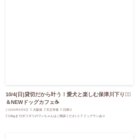
10/4(日)貸切だから叶う！愛犬と楽しむ保津川下り🚣‍♀️
＆NEWドッグカフェ☕️
2026年8月6日
大阪発
天王寺発
日帰り
13kgまで(ギリギリのワンちゃんはご相談ください)
ドッグランあり