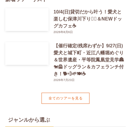
10/4(日)貸切だから叶う！愛犬と
楽しむ保津川下り🚣‍♀️＆NEWドッ
グカフェ☕️
2026年8月6日
【催行確定/残席わずか】9/27(日)
愛犬と城下町・近江八幡堀めぐり
＆世界遺産・平等院鳳凰堂見学🏯
🐕‍🦺ドッグラン＆カフェランチ付
き！🐕💨🌱🍽️☕️
2026年7月23日
全てのツアーを見る
ジャンルから選ぶ