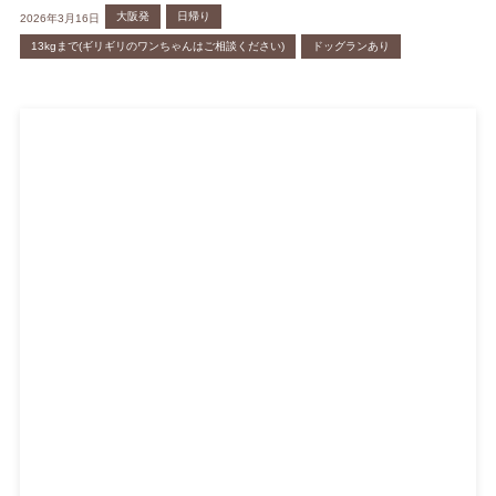
大阪発
日帰り
2026年3月16日
13kgまで(ギリギリのワンちゃんはご相談ください)
ドッグランあり