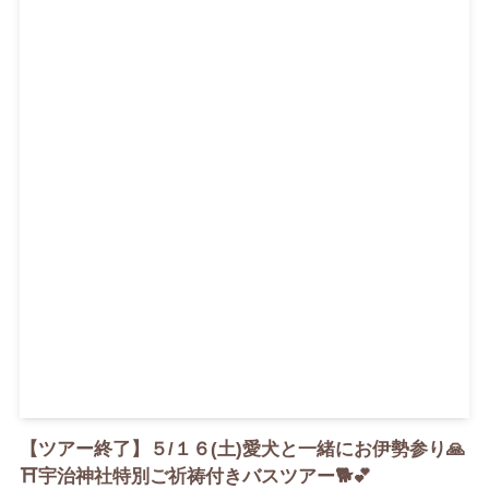
【ツアー終了】５/１６(土)愛犬と一緒にお伊勢参り🙏
⛩️宇治神社特別ご祈祷付きバスツアー🐕💕