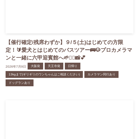
【催行確定/残席わずか】９/５(土)はじめての方限
定！🔰愛犬とはじめてのバスツアー🚌🐶プロカメラマ
ンと一緒に六甲迎賓館へ🌱👨‍⚕️📸💕
大阪発
天王寺発
日帰り
2026年7月9日
13kgまで(ギリギリのワンちゃんはご相談ください)
カメラマン同行あり
ドッグランあり