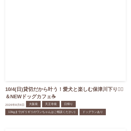
10/4(日)貸切だから叶う！愛犬と楽しむ保津川下り🚣‍♀️
＆NEWドッグカフェ☕️
大阪発
天王寺発
日帰り
2026年8月6日
13kgまで(ギリギリのワンちゃんはご相談ください)
ドッグランあり