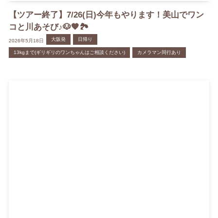
【ツアー終了】7/26(日)今年もやります！美山でワン
コと川あそび♪🐶🧡🏞
大阪発
日帰り
2026年5月18日
13kgまで(ギリギリのワンちゃんはご相談ください)
カメラマン同行あり