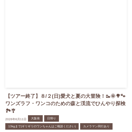
【ツアー終了】８/２(日)愛犬と夏の大冒険！🥾🌞🌳🐾
ワンズラフ・ワンコのための森と渓流でひんやり探検
🏞️🎐
大阪発
日帰り
2026年6月11日
13kgまで(ギリギリのワンちゃんはご相談ください)
カメラマン同行あり