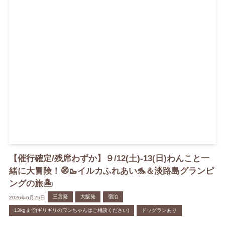
【催行確定/残席わずか】９/12(土)-13(日)わんこと一
緒に大冒険！🧭🥾イルカふれあい🐬＆淡路島グランピ
ングの旅🏝️
三宮発
大阪発
宿泊
2026年6月25日
13kgまで(ギリギリのワンちゃんはご相談ください)
ドッグランあり