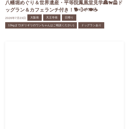
八幡堀めぐり＆世界遺産・平等院鳳凰堂見学🏯🐕‍🦺ド
ッグラン＆カフェランチ付き！🐕💨🌱🍽️☕️
大阪発
天王寺発
日帰り
2026年7月23日
13kgまで(ギリギリのワンちゃんはご相談ください)
ドッグランあり