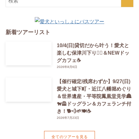
新着ツアーリスト
10/4(日)貸切だから叶う！愛犬と
楽しむ保津川下り🚣‍♀️＆NEWドッ
グカフェ☕️
2026年8月6日
【催行確定/残席わずか】9/27(日)
愛犬と城下町・近江八幡堀めぐり
＆世界遺産・平等院鳳凰堂見学🏯
🐕‍🦺ドッグラン＆カフェランチ付
き！🐕💨🌱🍽️☕️
2026年7月23日
全てのツアーを見る