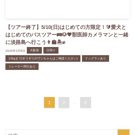
【ツアー終了】5/10(日)はじめての方限定！🔰愛犬と
はじめてのバスツアー🚌🐶🧡獣医師カメラマンと一緒
に淡路島へ行こう👨‍🏫🏝️✊
大阪発
日帰り
2026年3月9日
13kgまで(ギリギリのワンちゃんはご相談ください)
ドッグランあり
トレーナー同行あり
1
2
...
6