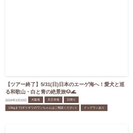
【ツアー終了】5/31(日)日本のエーゲ海へ！愛犬と巡
る和歌山・白と青の絶景旅🐶🌊
大阪発
天王寺発
日帰り
2026年3月23日
13kgまで(ギリギリのワンちゃんはご相談ください)
ドッグランあり