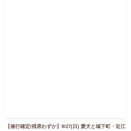
【催行確定/残席わずか】9/27(日) 愛犬と城下町・近江