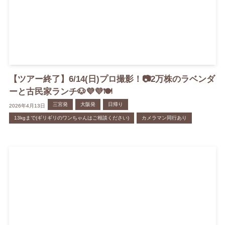
【ツアー終了】6/14(日)プロ撮影！📷2万株のラベンダ
ーと古民家ランチ🐶💜💜🍽
三宮発
大阪発
日帰り
2026年4月13日
13kgまで(ギリギリのワンちゃんはご相談ください)
カメラマン同行あり