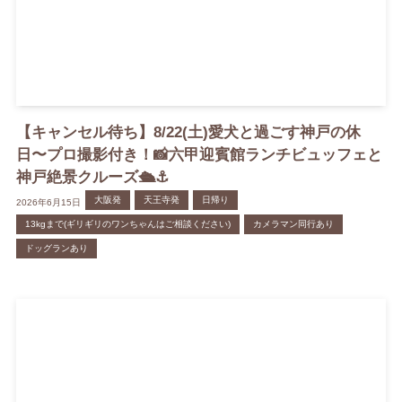
【キャンセル待ち】8/22(土)愛犬と過ごす神戸の休
日〜プロ撮影付き！📸六甲迎賓館ランチビュッフェと
神戸絶景クルーズ🛳️⚓️
大阪発
天王寺発
日帰り
2026年6月15日
13kgまで(ギリギリのワンちゃんはご相談ください)
カメラマン同行あり
ドッグランあり