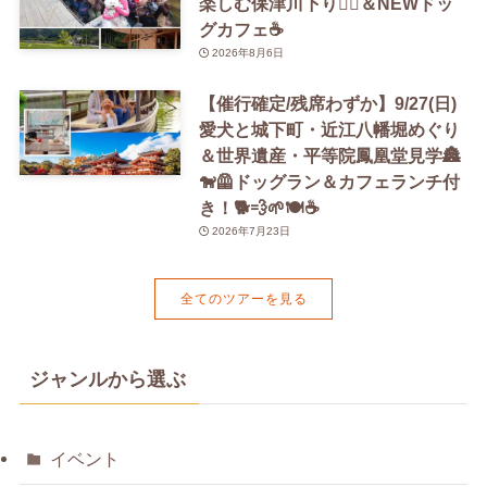
楽しむ保津川下り🚣‍♀️＆NEWドッ
グカフェ☕️
2026年8月6日
【催行確定/残席わずか】9/27(日)
愛犬と城下町・近江八幡堀めぐり
＆世界遺産・平等院鳳凰堂見学🏯
🐕‍🦺ドッグラン＆カフェランチ付
き！🐕💨🌱🍽️☕️
2026年7月23日
全てのツアーを見る
ジャンルから選ぶ
イベント