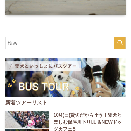
新着ツアーリスト
10/4(日)貸切だから叶う！愛犬と
楽しむ保津川下り🚣‍♀️＆NEWドッ
グカフェ☕️