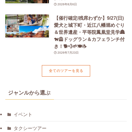
2026年8月6日
【催行確定/残席わずか】9/27(日)
愛犬と城下町・近江八幡堀めぐり
＆世界遺産・平等院鳳凰堂見学🏯
🐕‍🦺ドッグラン＆カフェランチ付
き！🐕💨🌱🍽️☕️
2026年7月23日
全てのツアーを見る
ジャンルから選ぶ
イベント
タクシーツアー