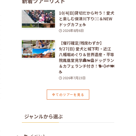
新着ツアーリスト
10/4(日)貸切だから叶う！愛犬
と楽しむ保津川下り🚣‍♀️＆NEW
ドッグカフェ☕️
2026年8月6日
【催行確定/残席わずか】
9/27(日) 愛犬と城下町・近江
八幡堀めぐり＆世界遺産・平等
院鳳凰堂見学🏯🐕‍🦺ドッグラン
＆カフェランチ付き！🐕💨🌱🍽️
☕️
2026年7月23日
全てのツアーを見る
ジャンルから選ぶ
イベント