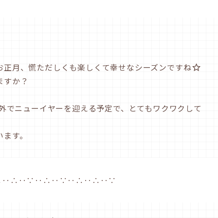
。
お正月、慌ただしくも楽しくて幸せなシーズンですね
ますか？
海外でニューイヤーを迎える予定で、とてもワクワクして
います。
∴‥∴‥∵‥∴‥∵‥∴‥∴‥∵