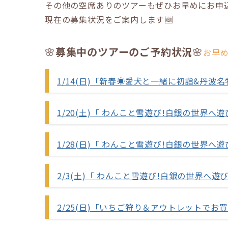
その他の空席ありのツアーもぜひお早めにお申
現在の募集状況をご案内します🆕
🌸
募集中のツアーのご予約状況
🌸
お早
1/14(日)「新春☀️愛犬と一緒に初詣&丹波
1/20(土)「 わんこと雪遊び!白銀の世界へ
1/28(日)「 わんこと雪遊び!白銀の世界へ
2/3(土)「 わんこと雪遊び!白銀の世界へ遊
2/25(日)「いちご狩り＆アウトレットでお買