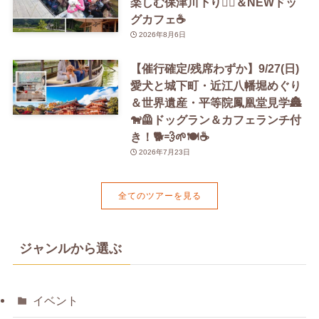
楽しむ保津川下り🚣‍♀️＆NEWドッ
グカフェ☕️
2026年8月6日
【催行確定/残席わずか】9/27(日)
愛犬と城下町・近江八幡堀めぐり
＆世界遺産・平等院鳳凰堂見学🏯
🐕‍🦺ドッグラン＆カフェランチ付
き！🐕💨🌱🍽️☕️
2026年7月23日
全てのツアーを見る
ジャンルから選ぶ
イベント