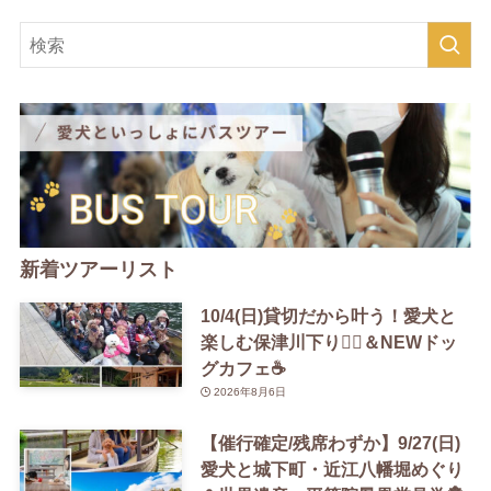
新着ツアーリスト
10/4(日)貸切だから叶う！愛犬と
楽しむ保津川下り🚣‍♀️＆NEWドッ
グカフェ☕️
2026年8月6日
【催行確定/残席わずか】9/27(日)
愛犬と城下町・近江八幡堀めぐり