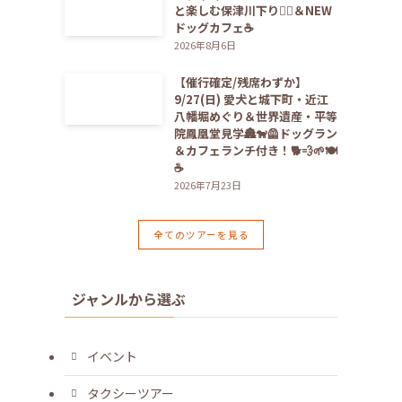
と楽しむ保津川下り🚣‍♀️＆NEW
ドッグカフェ☕️
2026年8月6日
【催行確定/残席わずか】
9/27(日) 愛犬と城下町・近江
八幡堀めぐり＆世界遺産・平等
院鳳凰堂見学🏯🐕‍🦺ドッグラン
＆カフェランチ付き！🐕💨🌱🍽️
☕️
2026年7月23日
全てのツアーを見る
ジャンルから選ぶ
イベント
タクシーツアー