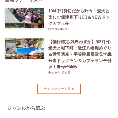
10/4(日)貸切だから叶う！愛犬と
楽しむ保津川下り🚣‍♀️＆NEWドッ
グカフェ☕️
2026年8月6日
【催行確定/残席わずか】9/27(日)
愛犬と城下町・近江八幡堀めぐり
＆世界遺産・平等院鳳凰堂見学🏯
🐕‍🦺ドッグラン＆カフェランチ付
き！🐕💨🌱🍽️☕️
2026年7月23日
全てのツアーを見る
ジャンルから選ぶ