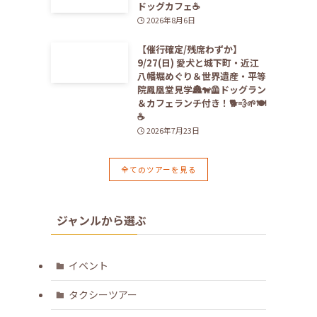
ドッグカフェ☕️
2026年8月6日
【催行確定/残席わずか】
9/27(日) 愛犬と城下町・近江
八幡堀めぐり＆世界遺産・平等
院鳳凰堂見学🏯🐕‍🦺ドッグラン
＆カフェランチ付き！🐕💨🌱🍽️
☕️
2026年7月23日
全てのツアーを見る
ジャンルから選ぶ
イベント
タクシーツアー