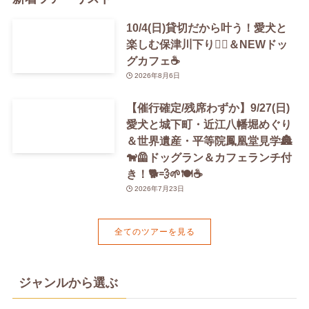
10/4(日)貸切だから叶う！愛犬と
楽しむ保津川下り🚣‍♀️＆NEWドッ
グカフェ☕️
2026年8月6日
【催行確定/残席わずか】9/27(日)
愛犬と城下町・近江八幡堀めぐり
＆世界遺産・平等院鳳凰堂見学🏯
🐕‍🦺ドッグラン＆カフェランチ付
き！🐕💨🌱🍽️☕️
2026年7月23日
全てのツアーを見る
ジャンルから選ぶ