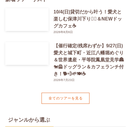
10/4(日)貸切だから叶う！愛犬と
楽しむ保津川下り🚣‍♀️＆NEWドッ
グカフェ☕️
2026年8月6日
【催行確定/残席わずか】9/27(日)
愛犬と城下町・近江八幡堀めぐり
＆世界遺産・平等院鳳凰堂見学🏯
🐕‍🦺ドッグラン＆カフェランチ付
き！🐕💨🌱🍽️☕️
2026年7月23日
全てのツアーを見る
ジャンルから選ぶ