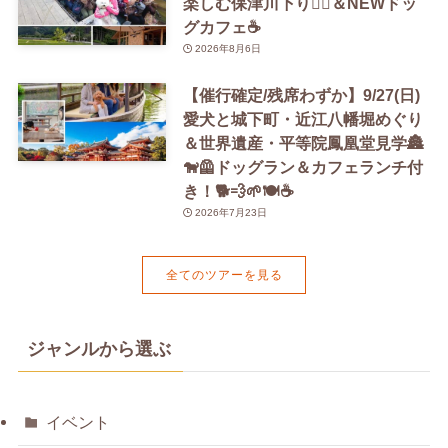
楽しむ保津川下り🚣‍♀️＆NEWドッ
グカフェ☕️
2026年8月6日
【催行確定/残席わずか】9/27(日)
愛犬と城下町・近江八幡堀めぐり
＆世界遺産・平等院鳳凰堂見学🏯
🐕‍🦺ドッグラン＆カフェランチ付
き！🐕💨🌱🍽️☕️
2026年7月23日
全てのツアーを見る
ジャンルから選ぶ
イベント