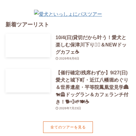
新着ツアーリスト
10/4(日)貸切だから叶う！愛犬と
楽しむ保津川下り🚣‍♀️＆NEWドッ
グカフェ☕️
2026年8月6日
【催行確定/残席わずか】9/27(日)
愛犬と城下町・近江八幡堀めぐり
＆世界遺産・平等院鳳凰堂見学🏯
🐕‍🦺ドッグラン＆カフェランチ付
き！🐕💨🌱🍽️☕️
2026年7月23日
全てのツアーを見る