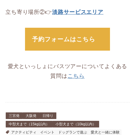
立ち寄り場所②👉
淡路サービスエリア
予約フォームはこちら
愛犬といっしょにバスツアーについてよくある
質問は
こちら
三宮発
大阪発
日帰り
中型犬まで（15kg以内）
小型犬まで（10kg以内）
アクティビティ
イベント
ドッグランで遊ぶ
愛犬と一緒に体験