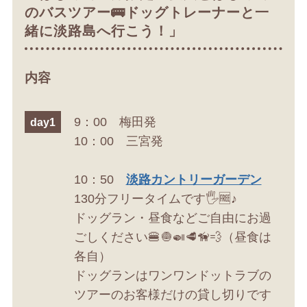
のバスツアー🚌ドッグトレーナーと一
緒に淡路島へ行こう！」
内容
9：00 梅田発
day1
10：00 三宮発
10：50
淡路カントリーガーデン
130分フリータイムです🖐️🆓♪
ドッグラン・昼食などご自由にお過
ごしください🍔🧅🍛🥩🦮💨（昼食は
各自）
ドッグランはワンワンドットラブの
ツアーのお客様だけの貸し切りです