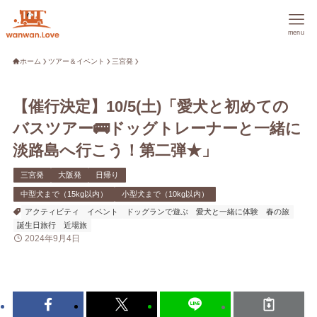
menu
ホーム
ツアー＆イベント
三宮発
【催行決定】10/5(土)「愛犬と初めての
バスツアー🚌ドッグトレーナーと一緒に
淡路島へ行こう！第二弾★」
三宮発
大阪発
日帰り
中型犬まで（15kg以内）
小型犬まで（10kg以内）
アクティビティ
イベント
ドッグランで遊ぶ
愛犬と一緒に体験
春の旅
誕生日旅行
近場旅
2024年9月4日