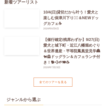
新着ツアーリスト
10/4(日)貸切だから叶う！愛犬と
楽しむ保津川下り🚣‍♀️＆NEWドッ
グカフェ☕️
2026年8月6日
【催行確定/残席わずか】9/27(日)
愛犬と城下町・近江八幡堀めぐり
＆世界遺産・平等院鳳凰堂見学🏯
🐕‍🦺ドッグラン＆カフェランチ付
き！🐕💨🌱🍽️☕️
2026年7月23日
全てのツアーを見る
ジャンルから選ぶ