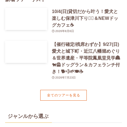
10/4(日)貸切だから叶う！愛犬と
楽しむ保津川下り🚣‍♀️＆NEWドッ
グカフェ☕️
2026年8月6日
【催行確定/残席わずか】9/27(日)
愛犬と城下町・近江八幡堀めぐり
＆世界遺産・平等院鳳凰堂見学🏯
🐕‍🦺ドッグラン＆カフェランチ付
き！🐕💨🌱🍽️☕️
2026年7月23日
全てのツアーを見る
ジャンルから選ぶ