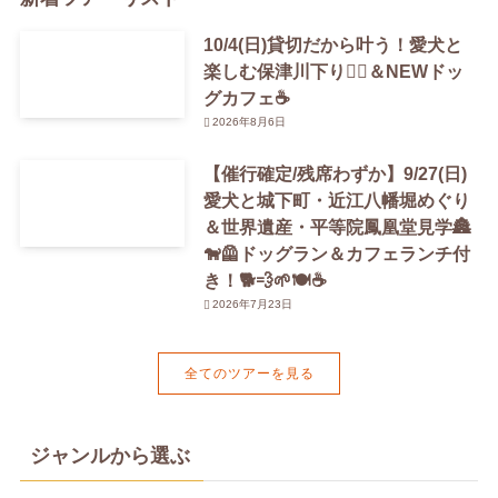
10/4(日)貸切だから叶う！愛犬と
楽しむ保津川下り🚣‍♀️＆NEWドッ
グカフェ☕️
2026年8月6日
【催行確定/残席わずか】9/27(日)
愛犬と城下町・近江八幡堀めぐり
＆世界遺産・平等院鳳凰堂見学🏯
🐕‍🦺ドッグラン＆カフェランチ付
き！🐕💨🌱🍽️☕️
2026年7月23日
全てのツアーを見る
ジャンルから選ぶ