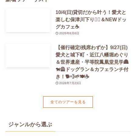
10/4(日)貸切だから叶う！愛犬と
楽しむ保津川下り🚣‍♀️＆NEWドッ
グカフェ☕️
2026年8月6日
【催行確定/残席わずか】9/27(日)
愛犬と城下町・近江八幡堀めぐり
＆世界遺産・平等院鳳凰堂見学🏯
🐕‍🦺ドッグラン＆カフェランチ付
き！🐕💨🌱🍽️☕️
2026年7月23日
全てのツアーを見る
ジャンルから選ぶ