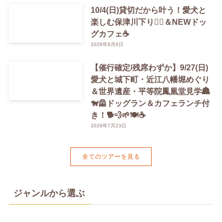
10/4(日)貸切だから叶う！愛犬と
楽しむ保津川下り🚣‍♀️＆NEWドッ
グカフェ☕️
2026年8月6日
【催行確定/残席わずか】9/27(日)
愛犬と城下町・近江八幡堀めぐり
＆世界遺産・平等院鳳凰堂見学🏯
🐕‍🦺ドッグラン＆カフェランチ付
き！🐕💨🌱🍽️☕️
2026年7月23日
全てのツアーを見る
ジャンルから選ぶ