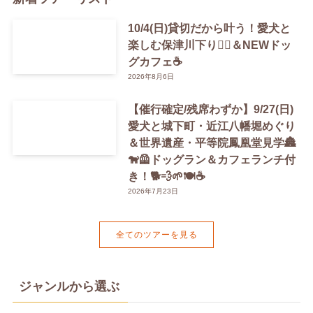
10/4(日)貸切だから叶う！愛犬と
楽しむ保津川下り🚣‍♀️＆NEWドッ
グカフェ☕️
2026年8月6日
【催行確定/残席わずか】9/27(日)
愛犬と城下町・近江八幡堀めぐり
＆世界遺産・平等院鳳凰堂見学🏯
🐕‍🦺ドッグラン＆カフェランチ付
き！🐕💨🌱🍽️☕️
2026年7月23日
全てのツアーを見る
ジャンルから選ぶ