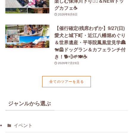
楽しむ保津川下り🚣‍♀️＆NEWドッ
グカフェ☕️
2026年8月6日
【催行確定/残席わずか】9/27(日)
愛犬と城下町・近江八幡堀めぐり
＆世界遺産・平等院鳳凰堂見学🏯
🐕‍🦺ドッグラン＆カフェランチ付
き！🐕💨🌱🍽️☕️
2026年7月23日
全てのツアーを見る
ジャンルから選ぶ
イベント