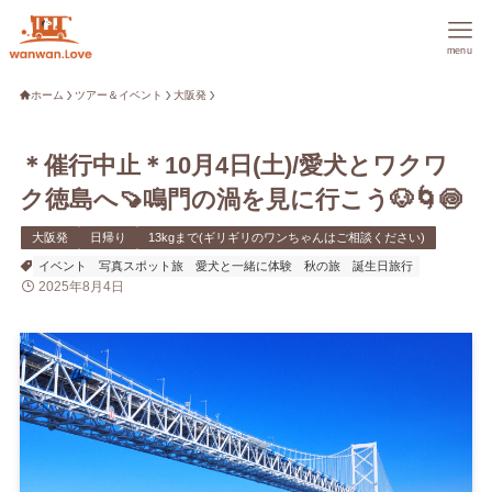
menu
ホーム
ツアー＆イベント
大阪発
＊催行中止＊10月4日(土)/愛犬とワクワ
ク徳島へ🍠鳴門の渦を見に行こう🐶🌀🍥
大阪発
日帰り
13kgまで(ギリギリのワンちゃんはご相談ください)
イベント
写真スポット旅
愛犬と一緒に体験
秋の旅
誕生日旅行
2025年8月4日