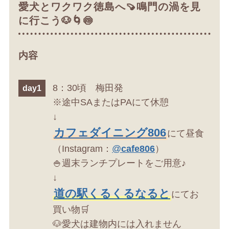
愛犬とワクワク徳島へ🍠鳴門の渦を見
に行こう🐶🌀🍥
内容
8：30頃 梅田発
day1
※途中SAまたはPAにて休憩
↓
カフェダイニング806
にて昼食
（Instagram：
@
cafe806
）
🍚週末ランチプレートをご用意♪
↓
道の駅くるくるなると
にてお
買い物🛒
🐶愛犬は建物内には入れません