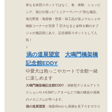
単なる休憩スポットではなく、食、体験、ショッピ
ング、遊びが揃った“ミニテーマパーク”的な施設。
地元野菜・海産物・惣菜・加工品が並ぶマルシェや
！
物販コーナーが充実
巨大なると金時＆鯛のオブ
ジェが施設前にあり、記念撮影スポットとして人
気！
↓
渦の道展望室
大鳴門橋架橋
記念館EDDY
🐶愛犬は抱っこやカートで全館一緒
に楽しめます
大鳴門橋架橋記念館EDDY
：体験型デジタルアトラ
クションや４K360°シアターなどで橋の構造や渦潮
のメカニズムが学べます。
渦の道展望室
：海面45mから渦潮を見下ろすガラス