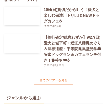
10/4(日)貸切だから叶う！愛犬と
楽しむ保津川下り🚣‍♀️＆NEWドッ
グカフェ☕️
2026年8月6日
【催行確定/残席わずか】9/27(日)
愛犬と城下町・近江八幡堀めぐり
＆世界遺産・平等院鳳凰堂見学🏯
🐕‍🦺ドッグラン＆カフェランチ付
き！🐕💨🌱🍽️☕️
2026年7月23日
全てのツアーを見る
ジャンルから選ぶ