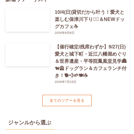
10/4(日)貸切だから叶う！愛犬と
楽しむ保津川下り🚣‍♀️＆NEWドッ
グカフェ☕️
2026年8月6日
【催行確定/残席わずか】9/27(日)
愛犬と城下町・近江八幡堀めぐり
＆世界遺産・平等院鳳凰堂見学🏯
🐕‍🦺ドッグラン＆カフェランチ付
き！🐕💨🌱🍽️☕️
2026年7月23日
全てのツアーを見る
ジャンルから選ぶ