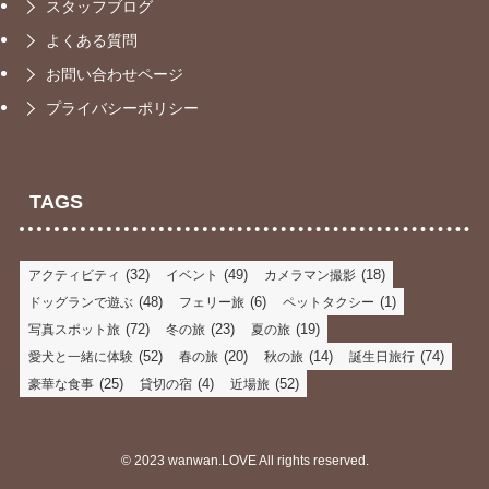
スタッフブログ
よくある質問
お問い合わせページ
プライバシーポリシー
TAGS
(32)
(49)
(18)
アクティビティ
イベント
カメラマン撮影
(48)
(6)
(1)
ドッグランで遊ぶ
フェリー旅
ペットタクシー
(72)
(23)
(19)
写真スポット旅
冬の旅
夏の旅
(52)
(20)
(14)
(74)
愛犬と一緒に体験
春の旅
秋の旅
誕生日旅行
(25)
(4)
(52)
豪華な食事
貸切の宿
近場旅
©
2023 wanwan.LOVE All rights reserved.