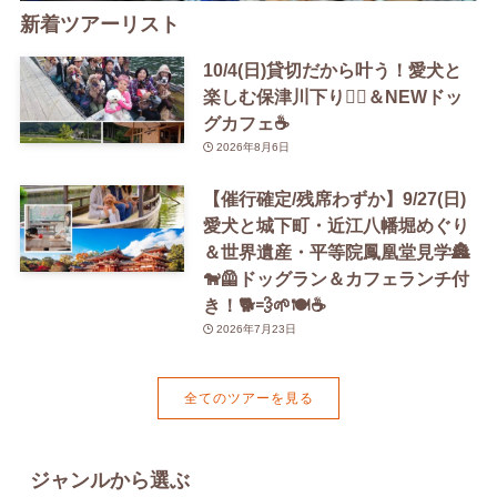
新着ツアーリスト
10/4(日)貸切だから叶う！愛犬と
楽しむ保津川下り🚣‍♀️＆NEWドッ
グカフェ☕️
2026年8月6日
【催行確定/残席わずか】9/27(日)
愛犬と城下町・近江八幡堀めぐり
＆世界遺産・平等院鳳凰堂見学🏯
🐕‍🦺ドッグラン＆カフェランチ付
き！🐕💨🌱🍽️☕️
2026年7月23日
全てのツアーを見る
ジャンルから選ぶ