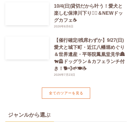
10/4(日)貸切だから叶う！愛犬と
楽しむ保津川下り🚣‍♀️＆NEWドッ
グカフェ☕️
2026年8月6日
【催行確定/残席わずか】9/27(日)
愛犬と城下町・近江八幡堀めぐり
＆世界遺産・平等院鳳凰堂見学🏯
🐕‍🦺ドッグラン＆カフェランチ付
き！🐕💨🌱🍽️☕️
2026年7月23日
全てのツアーを見る
ジャンルから選ぶ