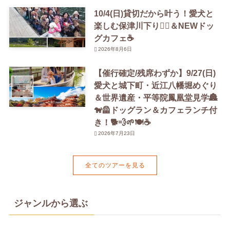
10/4(日)貸切だから叶う！愛犬と
楽しむ保津川下り🚣‍♀️＆NEWドッ
グカフェ☕️
2026年8月6日
【催行確定/残席わずか】9/27(日)
愛犬と城下町・近江八幡堀めぐり
＆世界遺産・平等院鳳凰堂見学🏯
🐕‍🦺ドッグラン＆カフェランチ付
き！🐕💨🌱🍽️☕️
2026年7月23日
全てのツアーを見る
ジャンルから選ぶ