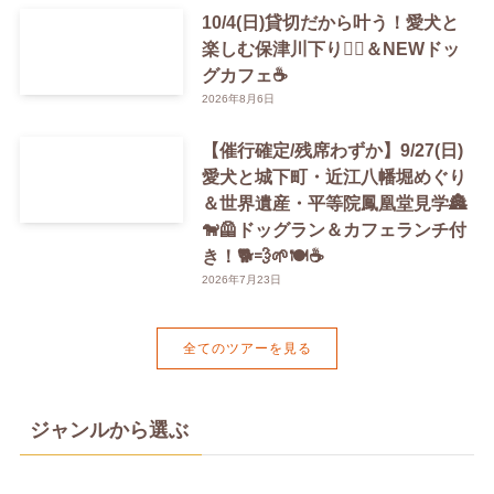
10/4(日)貸切だから叶う！愛犬と
楽しむ保津川下り🚣‍♀️＆NEWドッ
グカフェ☕️
2026年8月6日
【催行確定/残席わずか】9/27(日)
愛犬と城下町・近江八幡堀めぐり
＆世界遺産・平等院鳳凰堂見学🏯
🐕‍🦺ドッグラン＆カフェランチ付
き！🐕💨🌱🍽️☕️
2026年7月23日
全てのツアーを見る
ジャンルから選ぶ