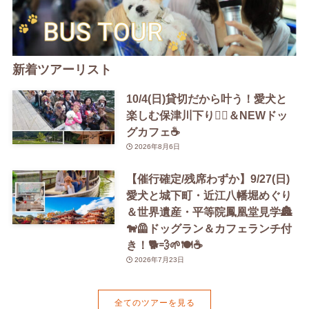
新着ツアーリスト
10/4(日)貸切だから叶う！愛犬と
楽しむ保津川下り🚣‍♀️＆NEWドッ
グカフェ☕️
2026年8月6日
【催行確定/残席わずか】9/27(日)
愛犬と城下町・近江八幡堀めぐり
＆世界遺産・平等院鳳凰堂見学🏯
🐕‍🦺ドッグラン＆カフェランチ付
き！🐕💨🌱🍽️☕️
2026年7月23日
全てのツアーを見る