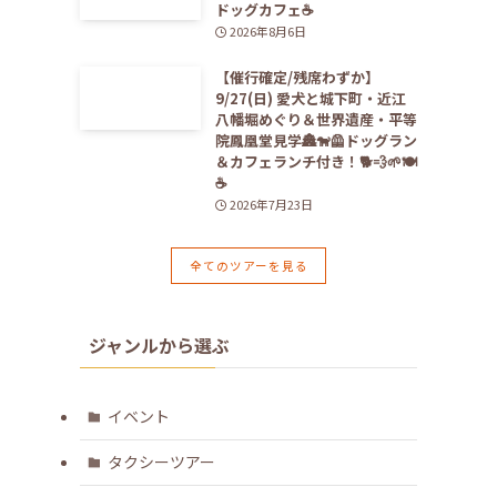
ドッグカフェ☕️
2026年8月6日
【催行確定/残席わずか】
9/27(日) 愛犬と城下町・近江
八幡堀めぐり＆世界遺産・平等
院鳳凰堂見学🏯🐕‍🦺ドッグラン
＆カフェランチ付き！🐕💨🌱🍽️
☕️
2026年7月23日
全てのツアーを見る
ジャンルから選ぶ
イベント
タクシーツアー