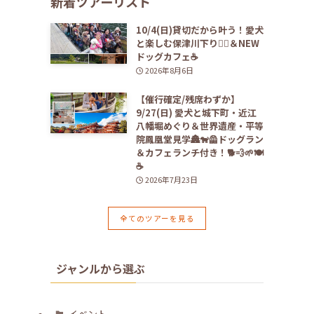
新着ツアーリスト
10/4(日)貸切だから叶う！愛犬
と楽しむ保津川下り🚣‍♀️＆NEW
ドッグカフェ☕️
2026年8月6日
【催行確定/残席わずか】
9/27(日) 愛犬と城下町・近江
八幡堀めぐり＆世界遺産・平等
院鳳凰堂見学🏯🐕‍🦺ドッグラン
＆カフェランチ付き！🐕💨🌱🍽️
☕️
2026年7月23日
全てのツアーを見る
ジャンルから選ぶ
イベント