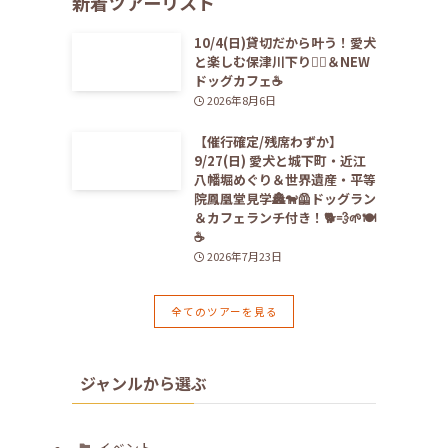
新着ツアーリスト
10/4(日)貸切だから叶う！愛犬
と楽しむ保津川下り🚣‍♀️＆NEW
ドッグカフェ☕️
2026年8月6日
【催行確定/残席わずか】
9/27(日) 愛犬と城下町・近江
八幡堀めぐり＆世界遺産・平等
院鳳凰堂見学🏯🐕‍🦺ドッグラン
＆カフェランチ付き！🐕💨🌱🍽️
☕️
2026年7月23日
全てのツアーを見る
ジャンルから選ぶ
イベント