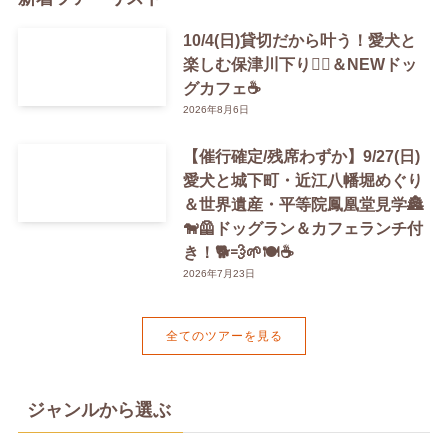
10/4(日)貸切だから叶う！愛犬と
楽しむ保津川下り🚣‍♀️＆NEWドッ
グカフェ☕️
2026年8月6日
【催行確定/残席わずか】9/27(日)
愛犬と城下町・近江八幡堀めぐり
＆世界遺産・平等院鳳凰堂見学🏯
🐕‍🦺ドッグラン＆カフェランチ付
き！🐕💨🌱🍽️☕️
2026年7月23日
全てのツアーを見る
ジャンルから選ぶ